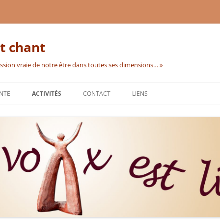
t chant
ession vraie de notre être dans toutes ses dimensions… »
ANTE
ACTIVITÉS
CONTACT
LIENS
ATELIERS ET CHORALES
CHANT PRÉNATAL
COURS INDIVIDUELS
STAGES
HILDEGARD VON BINGEN
FORMATIONS
STAGE D’ÉTÉ