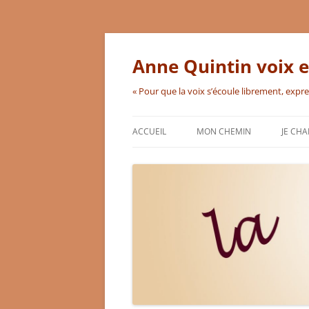
Aller
au
contenu
Anne Quintin voix e
« Pour que la voix s’écoule librement, expr
ACCUEIL
MON CHEMIN
JE CH