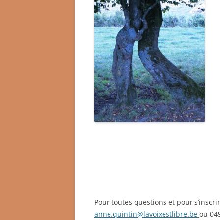
Ad
e
séjour :
40 euros par jour en pensio
l’arrivée. Logement en chambre indivi
Pour toutes questions et pour s’inscrir
anne.quintin@lavoixestlibre.be
ou 04