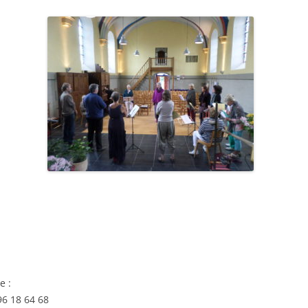
n complète à payer à
duelle.
e :
96 18 64 68