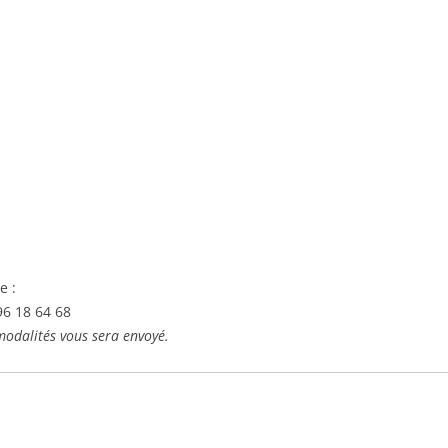
e :
96 18 64 68
 modalités vous sera envoyé.