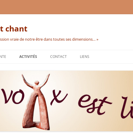
t chant
ession vraie de notre être dans toutes ses dimensions… »
ANTE
ACTIVITÉS
CONTACT
LIENS
ATELIERS ET CHORALES
CHANT PRÉNATAL
COURS INDIVIDUELS
STAGES
HILDEGARD VON BINGEN
FORMATIONS
STAGE D’ÉTÉ