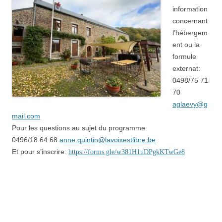
information
concernant
l’hébergem
ent ou la
formule
externat:
0498/75 71
70
aglaevy@g
mail.com
Pour les questions au sujet du programme:
0496/18 64 68
anne.quintin@lavoixestlibre.be
Et pour s’inscrire:
https://forms.gle/w381H1uDPgkKTwGe8